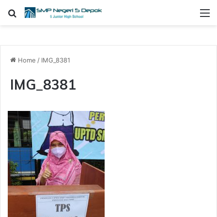
Search for
M
Home
/
IMG_8381
IMG_8381