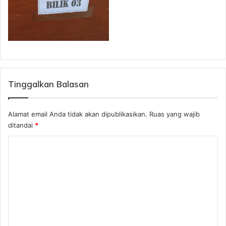
Tinggalkan Balasan
Alamat email Anda tidak akan dipublikasikan.
Ruas yang wajib
ditandai
*
K
o
m
e
n
t