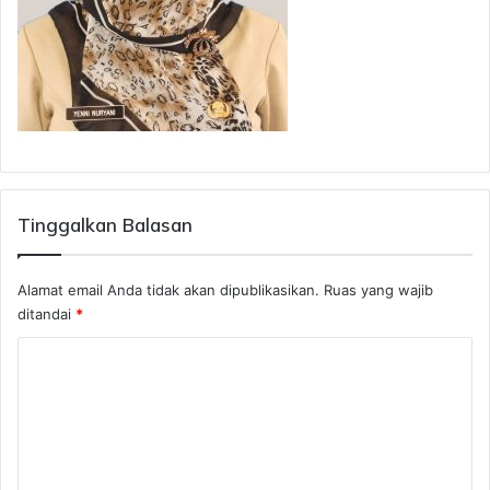
Tinggalkan Balasan
Alamat email Anda tidak akan dipublikasikan.
Ruas yang wajib
ditandai
*
K
o
m
e
n