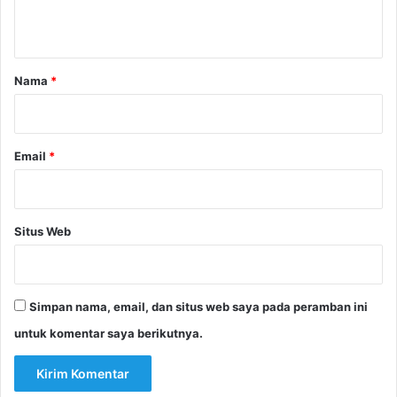
t
a
r
Nama
*
*
Email
*
Situs Web
Simpan nama, email, dan situs web saya pada peramban ini
untuk komentar saya berikutnya.