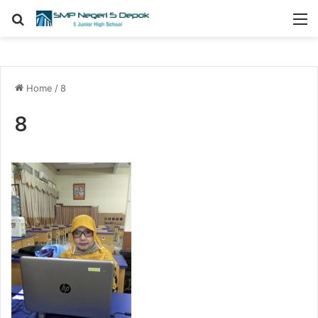
Search for
M
Home
/
8
8