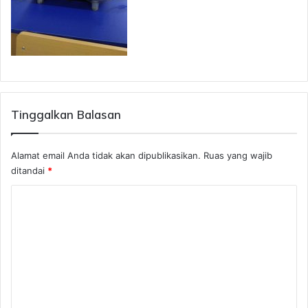
Tinggalkan Balasan
Alamat email Anda tidak akan dipublikasikan.
Ruas yang wajib
ditandai
*
K
o
m
e
n
t