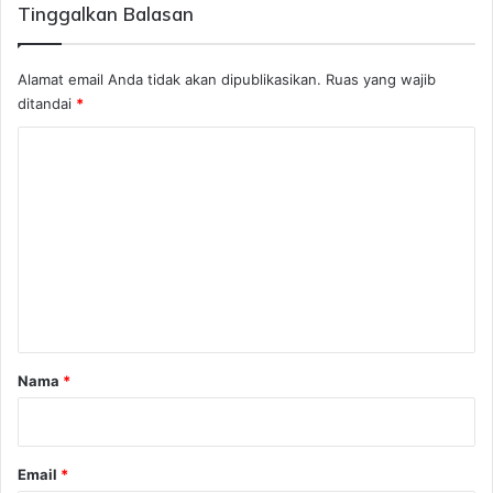
Tinggalkan Balasan
Alamat email Anda tidak akan dipublikasikan.
Ruas yang wajib
ditandai
*
K
o
m
e
n
t
a
r
Nama
*
*
Email
*