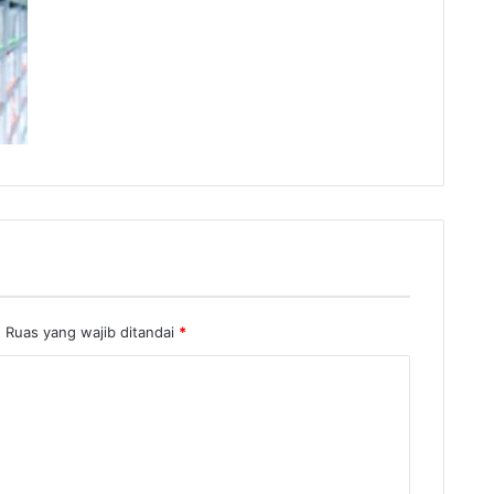
.
Ruas yang wajib ditandai
*