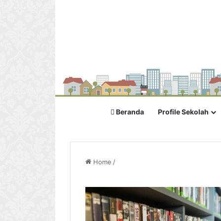
Beranda
Profile Sekolah
Home
/