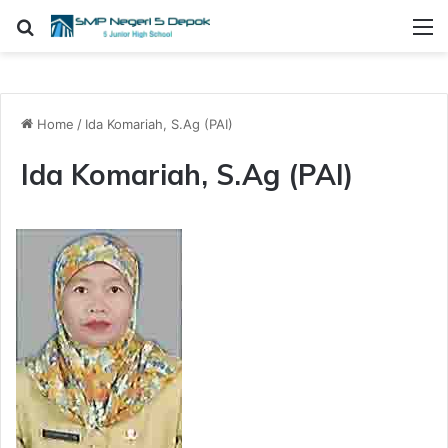
Search for
M
Home
/
Ida Komariah, S.Ag (PAI)
Ida Komariah, S.Ag (PAI)