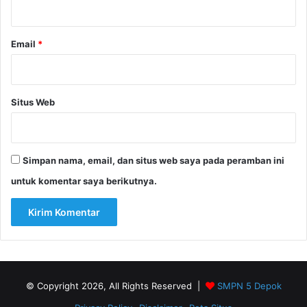
*
Email
*
Situs Web
Simpan nama, email, dan situs web saya pada peramban ini
untuk komentar saya berikutnya.
© Copyright 2026, All Rights Reserved |
SMPN 5 Depok