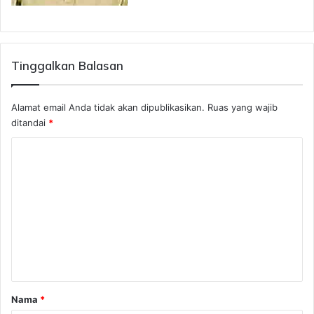
Tinggalkan Balasan
Alamat email Anda tidak akan dipublikasikan.
Ruas yang wajib
ditandai
*
K
o
m
e
n
t
a
r
Nama
*