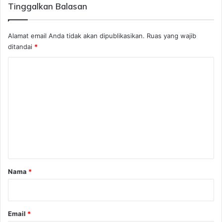
Tinggalkan Balasan
Alamat email Anda tidak akan dipublikasikan.
Ruas yang wajib
ditandai
*
K
o
m
e
n
t
a
r
Nama
*
*
Email
*