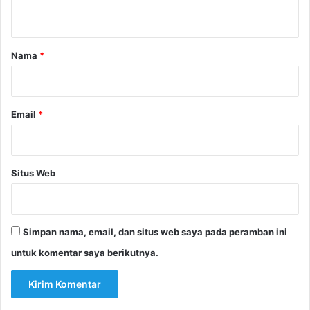
t
a
r
Nama
*
*
Email
*
Situs Web
Simpan nama, email, dan situs web saya pada peramban ini
untuk komentar saya berikutnya.