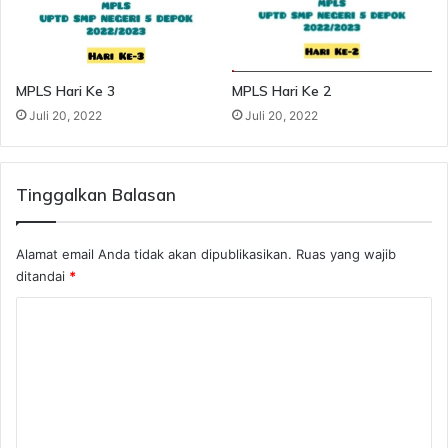
N
2
0
1
MPLS Hari Ke 3
MPLS Hari Ke 2
9
Juli 20, 2022
Juli 20, 2022
-
2
0
2
Tinggalkan Balasan
2
Alamat email Anda tidak akan dipublikasikan.
Ruas yang wajib
ditandai
*
K
o
m
e
n