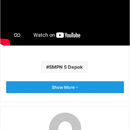
m
a
i
l
SMPN 5 Depok
Show More