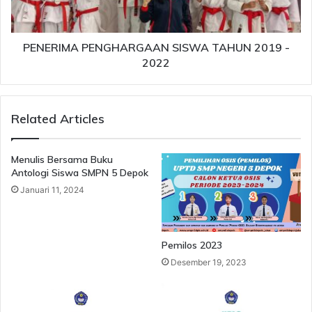
н
M
д
A
е
P
к
E
PENERIMA PENGHARGAAN SISWA TAHUN 2019 -
с
N
2022
ы
G
,
H
н
A
Related Articles
е
R
ф
G
т
A
Menulis Bersama Buku
ь
A
Antologi Siswa SMPN 5 Depok
,
N
Januari 11, 2024
з
S
о
I
л
S
о
W
Pemilos 2023
т
A
Desember 19, 2023
о
T
A
H
U