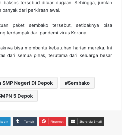
n baksos tersebud diluar dugaan. Sehingga, jumlah
 banyak dari perkiraan awal.
tuan paket sembako tersebut, setidaknya bisa
g terdampak dari pandemi virus Korona.
idaknya bisa membantu kebutuhan harian mereka. Ini
tas dari semua pihak, terutama dari keluarga besar
h SMP Negeri Di Depok
Sembako
SMPN 5 Depok
nkedIn
Tumblr
Pinterest
Share via Email