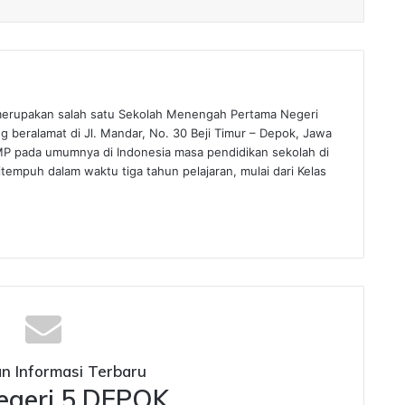
merupakan salah satu Sekolah Menengah Pertama Negeri
g beralamat di Jl. Mandar, No. 30 Beji Timur – Depok, Jawa
P pada umumnya di Indonesia masa pendidikan sekolah di
empuh dalam waktu tiga tahun pelajaran, mulai dari Kelas
n Informasi Terbaru
egeri 5 DEPOK