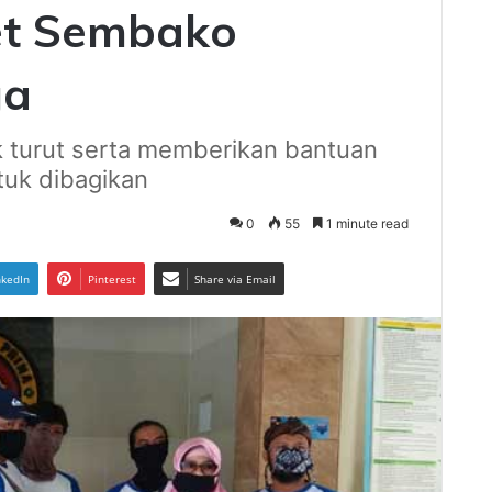
et Sembako
ga
 turut serta memberikan bantuan
uk dibagikan
0
55
1 minute read
nkedIn
Pinterest
Share via Email