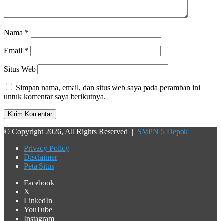
Nama
*
Email
*
Situs Web
Simpan nama, email, dan situs web saya pada peramban ini
untuk komentar saya berikutnya.
© Copyright 2026, All Rights Reserved |
SMPN 5 Depok
Privacy Policy
Disclaimer
Peta Situs
Facebook
X
LinkedIn
YouTube
Instagram