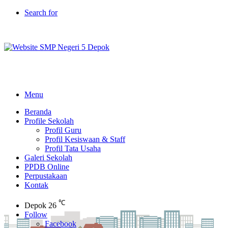
Search for
Menu
Beranda
Profile Sekolah
Profil Guru
Profil Kesiswaan & Staff
Profil Tata Usaha
Galeri Sekolah
PPDB Online
Perpustakaan
Kontak
℃
Depok
26
Follow
Facebook